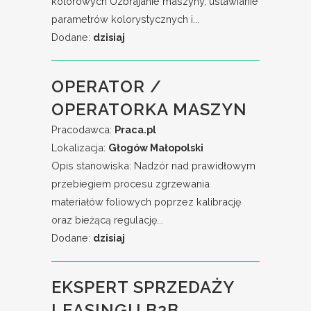
kolorowych Uzbrajanie maszyny, ustawianie
parametrów kolorystycznych i...
Dodane:
dzisiaj
OPERATOR /
OPERATORKA MASZYN
Pracodawca:
Praca.pl
Lokalizacja:
Głogów Małopolski
Opis stanowiska: Nadzór nad prawidłowym
przebiegiem procesu zgrzewania
materiałów foliowych poprzez kalibrację
oraz bieżącą regulację...
Dodane:
dzisiaj
EKSPERT SPRZEDAŻY
LEASINGU B2B