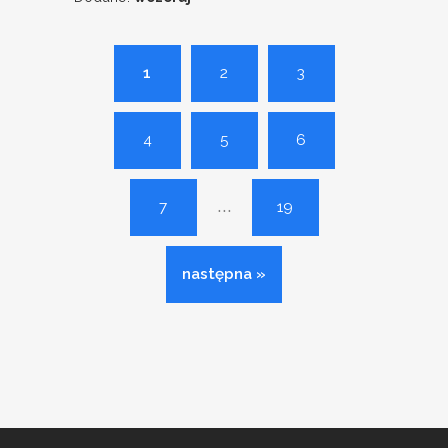
1
2
3
4
5
6
...
7
19
następna »