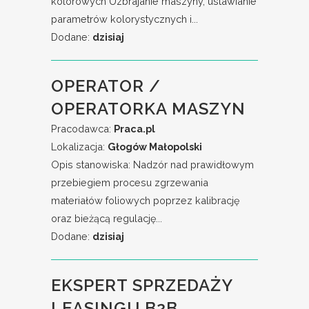
kolorowych Uzbrajanie maszyny, ustawianie
parametrów kolorystycznych i...
Dodane:
dzisiaj
OPERATOR /
OPERATORKA MASZYN
Pracodawca:
Praca.pl
Lokalizacja:
Głogów Małopolski
Opis stanowiska: Nadzór nad prawidłowym
przebiegiem procesu zgrzewania
materiałów foliowych poprzez kalibrację
oraz bieżącą regulację...
Dodane:
dzisiaj
EKSPERT SPRZEDAŻY
LEASINGU B2B