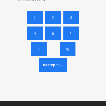
1
2
3
4
5
6
...
7
19
następna »