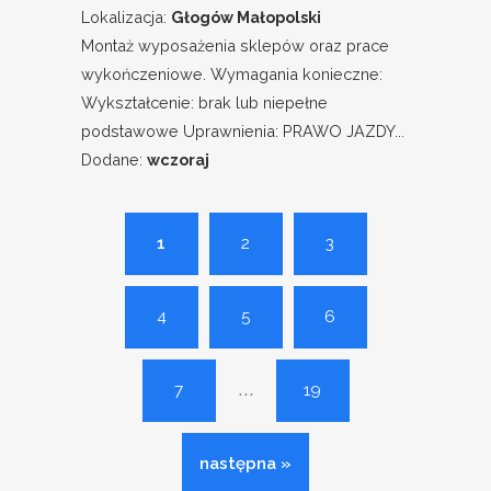
Lokalizacja:
Głogów Małopolski
Montaż wyposażenia sklepów oraz prace
wykończeniowe. Wymagania konieczne:
Wykształcenie: brak lub niepełne
podstawowe Uprawnienia: PRAWO JAZDY...
Dodane:
wczoraj
1
2
3
4
5
6
...
7
19
następna »