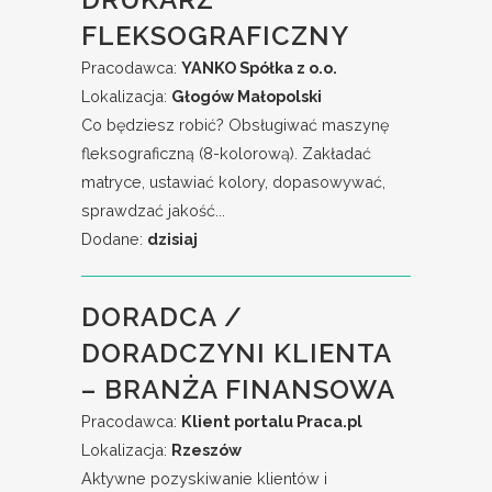
FLEKSOGRAFICZNY
Pracodawca:
YANKO Spółka z o.o.
Lokalizacja:
Głogów Małopolski
Co będziesz robić? Obsługiwać maszynę
fleksograficzną (8-kolorową). Zakładać
matryce, ustawiać kolory, dopasowywać,
sprawdzać jakość...
Dodane:
dzisiaj
DORADCA /
DORADCZYNI KLIENTA
– BRANŻA FINANSOWA
Pracodawca:
Klient portalu Praca.pl
Lokalizacja:
Rzeszów
Aktywne pozyskiwanie klientów i