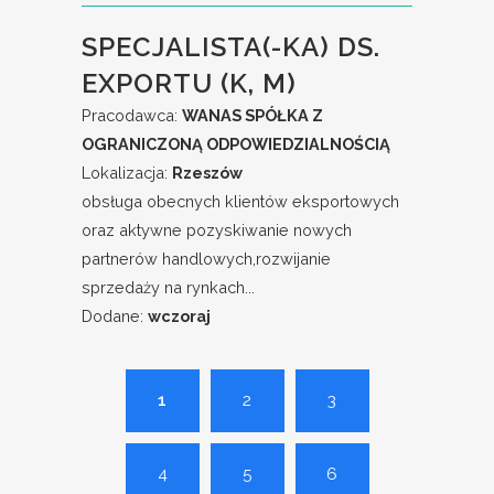
SPECJALISTA(-KA) DS.
EXPORTU (K, M)
Pracodawca:
WANAS SPÓŁKA Z
OGRANICZONĄ ODPOWIEDZIALNOŚCIĄ
Lokalizacja:
Rzeszów
obsługa obecnych klientów eksportowych
oraz aktywne pozyskiwanie nowych
partnerów handlowych,rozwijanie
sprzedaży na rynkach...
Dodane:
wczoraj
1
2
3
4
5
6