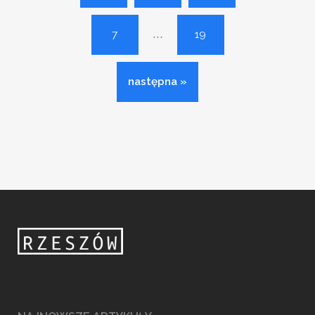
...
7
19
następna »