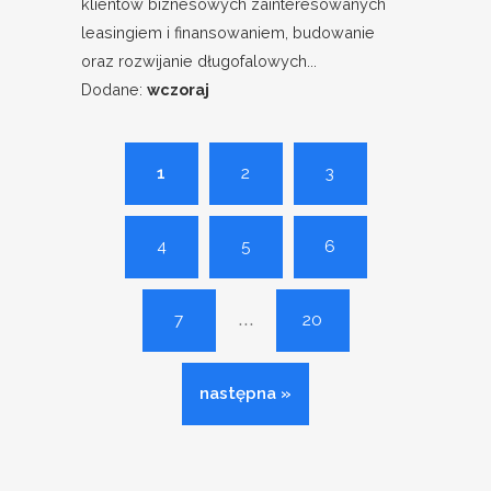
klientów biznesowych zainteresowanych
leasingiem i finansowaniem, budowanie
oraz rozwijanie długofalowych...
Dodane:
wczoraj
1
2
3
4
5
6
...
7
20
następna »