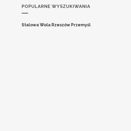
POPULARNE WYSZUKIWANIA
Stalowa Wola
Rzeszów
Przemyśl
Medicover Sp. z o.o.
Lekarz Alergolog /
Lekarka Alergolożka do Telemedycyny
podkarpackie
Lekarz Alergolog
Pracodawca ma prawo zakończyć rekrutację we
wcześniejszym terminie.