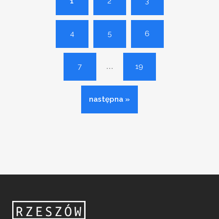
1
2
3
4
5
6
...
7
19
następna »