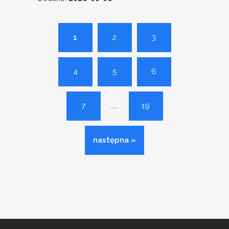
1
2
3
4
5
6
...
7
19
następna »