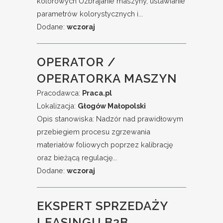
kolorowych Uzbrajanie maszyny, ustawianie
parametrów kolorystycznych i...
Dodane:
wczoraj
OPERATOR /
OPERATORKA MASZYN
Pracodawca:
Praca.pl
Lokalizacja:
Głogów Małopolski
Opis stanowiska: Nadzór nad prawidłowym
przebiegiem procesu zgrzewania
materiałów foliowych poprzez kalibrację
oraz bieżącą regulację...
Dodane:
wczoraj
EKSPERT SPRZEDAŻY
LEASINGU B2B