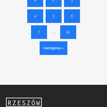
1
2
3
4
5
6
...
7
19
następna »