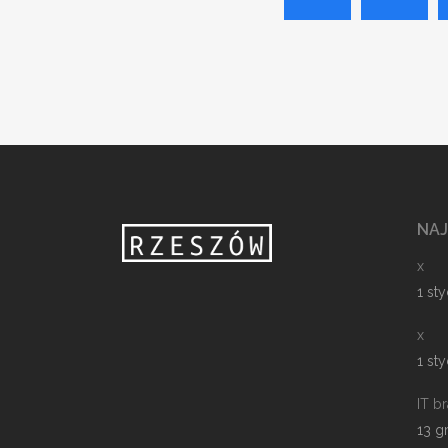
NA
x
1 st
x
1 st
IT b
13 g