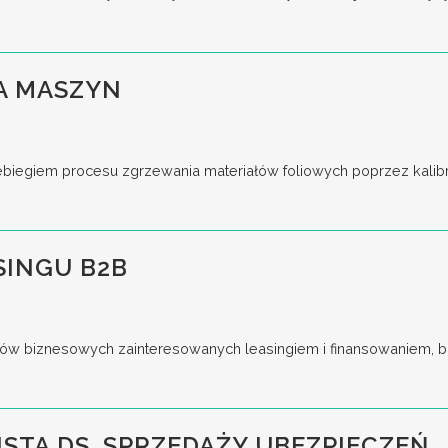
A MASZYN
iegiem procesu zgrzewania materiałów foliowych poprzez kalibrac
SINGU B2B
ów biznesowych zainteresowanych leasingiem i finansowaniem, bu
ISTA DS. SPRZEDAŻY UBEZPIECZEŃ