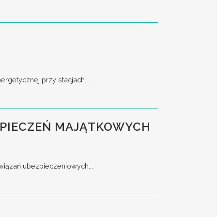
rgetycznej przy stacjach...
EZPIECZEŃ MAJĄTKOWYCH
związań ubezpieczeniowych...