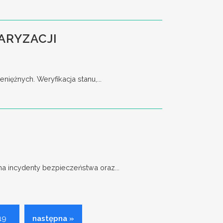
ARYZACJI
ężnych. Weryfikacja stanu,...
 incydenty bezpieczeństwa oraz...
19
następna »