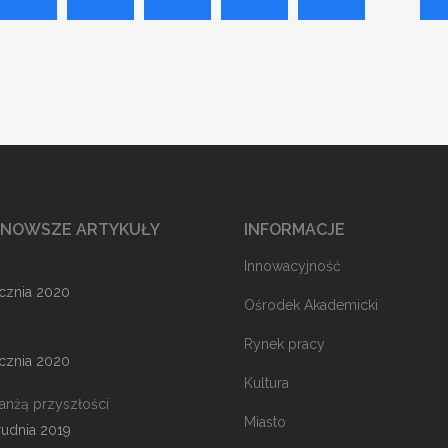
JNOWSZE ARTYKUŁY
INFORMACJE
Innowacyjność
ycznia 2020
Ośrodek Akademicki
Rynek pracy
ycznia 2020
Kultura
ranżą przyszłości
Miasto
rudnia 2019