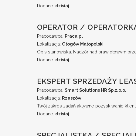
Dodane:
dzisiaj
OPERATOR / OPERATORK
Pracodawca:
Praca.pl
Lokalizacja:
Głogów Małopolski
Opis stanowiska: Nadzór nad prawidłowym przeb
Dodane:
dzisiaj
EKSPERT SPRZEDAŻY LEA
Pracodawca:
Smart Solutions HR Sp.z.o.o.
Lokalizacja:
Rzeszów
Twój zakres zadań aktywne pozyskiwanie klient
Dodane:
dzisiaj
SPECJALISTKA / SPECJAL