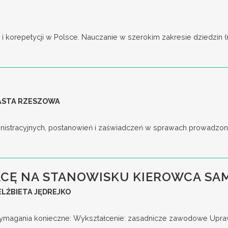
korepetycji w Polsce. Nauczanie w szerokim zakresie dziedzin (np. j
IASTA RZESZOWA
nistracyjnych, postanowień i zaświadczeń w sprawach prowadzony
CĘ NA STANOWISKU KIEROWCA S
LŻBIETA JĘDREJKO
gania konieczne: Wykształcenie: zasadnicze zawodowe Uprawni