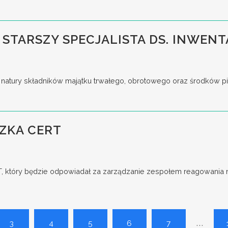
 STARSZY SPECJALISTA DS. INWENT
tury składników majątku trwałego, obrotowego oraz środków pieni
ZKA CERT
który będzie odpowiadał za zarządzanie zespołem reagowania na
...
3
4
5
6
7