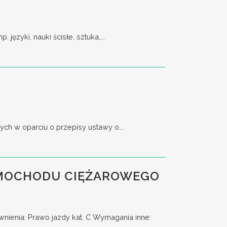
ęzyki, nauki ścisłe, sztuka,...
ch w oparciu o przepisy ustawy o...
AMOCHODU CIĘŻAROWEGO
enia: Prawo jazdy kat. C Wymagania inne: