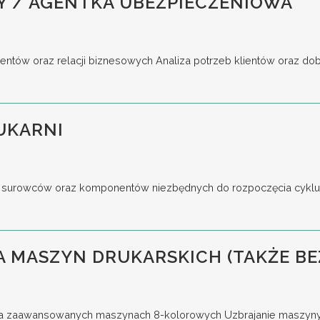
Y / AGENTKA UBEZPIECZENIOWA
entów oraz relacji biznesowych Analiza potrzeb klientów oraz do
UKARNI
surowców oraz komponentów niezbędnych do rozpoczęcia cyklu p
 MASZYN DRUKARSKICH (TAKŻE BE
a zaawansowanych maszynach 8-kolorowych Uzbrajanie maszyny, u