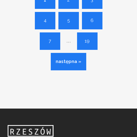
1
2
3
4
5
6
...
7
19
następna »