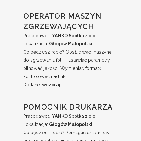
OPERATOR MASZYN
ZGRZEWAJĄCYCH
Pracodawca:
YANKO Spółka z o.o.
Lokalizacja:
Głogów Małopolski
Co będziesz robić? Obsługiwać maszynę
do zgrzewania folii – ustawiać parametry,
pilnować jakości. Wymieniać formatki,
kontrolować nadruki...
Dodane:
wczoraj
POMOCNIK DRUKARZA
Pracodawca:
YANKO Spółka z o.o.
Lokalizacja:
Głogów Małopolski
Co będziesz robić? Pomagać drukarzowi
przy przygotowaniu maszyny – matryce,