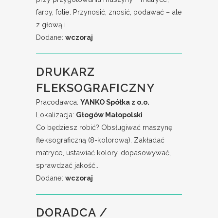
farby, folie. Przynosić, znosić, podawać – ale
z głową i...
Dodane:
wczoraj
DRUKARZ
FLEKSOGRAFICZNY
Pracodawca:
YANKO Spółka z o.o.
Lokalizacja:
Głogów Małopolski
Co będziesz robić? Obsługiwać maszynę
fleksograficzną (8-kolorową). Zakładać
matryce, ustawiać kolory, dopasowywać,
sprawdzać jakość...
Dodane:
wczoraj
DORADCA /