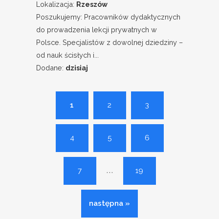
Lokalizacja:
Rzeszów
Poszukujemy: Pracowników dydaktycznych
do prowadzenia lekcji prywatnych w
Polsce. Specjalistów z dowolnej dziedziny –
od nauk ścisłych i...
Dodane:
dzisiaj
1
2
3
4
5
6
...
7
19
następna »