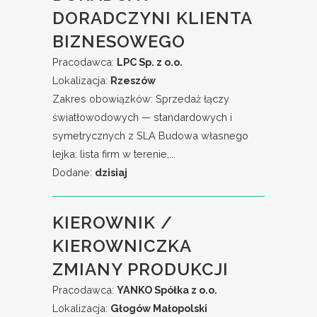
DORADCZYNI KLIENTA
BIZNESOWEGO
Pracodawca:
LPC Sp. z o.o.
Lokalizacja:
Rzeszów
Zakres obowiązków: Sprzedaż łączy
światłowodowych — standardowych i
symetrycznych z SLA Budowa własnego
lejka: lista firm w terenie,...
Dodane:
dzisiaj
KIEROWNIK /
KIEROWNICZKA
ZMIANY PRODUKCJI
Pracodawca:
YANKO Spółka z o.o.
Lokalizacja:
Głogów Małopolski