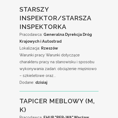
STARSZY
INSPEKTOR/STARSZA
INSPEKTORKA
Pracodawca:
Generalna Dyrekcja Dróg
Krajowych i Autostrad
Lokalizacja:
Rzeszów
Warunki pracy Warunki dotyczące
charakteru pracy na stanowisku i sposobu
wykonywania zadań: obciążenie mięśniowo
– szkieletowe oraz...
Dodane:
dzisiaj
TAPICER MEBLOWY (M,
K)
Pracodawca:
FHUP "BER-WA" Wacław