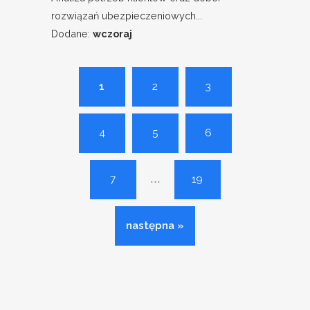
rozwiązań ubezpieczeniowych...
Dodane:
wczoraj
1
2
3
4
5
6
...
7
19
następna »