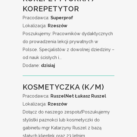
KOREPETYTOR
Pracodawca:
Superprof
Lokalizacja:
Rzeszów
Poszukujemy: Pracowników dydaktycznych
do prowadzenia lekcji prywatnych w
Polsce. Specjalistów z dowolnej dziedziny –
od nauk ścisłych i...
Dodane:
dzisiaj
KOSMETYCZKA (K/M)
Pracodawca:
RuszelNet Łukasz Ruszel
Lokalizacja:
Rzeszów
Dołącz do naszego zespołu!Poszukujemy
stylistki paznokci lub kosmetyczki do
gabinetu mgr Katarzyny Ruszel z bazą
stałych klientek oraz 23 letnim...