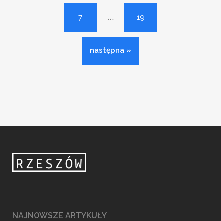
...
7
19
następna »
NAJNOWSZE ARTYKUŁY