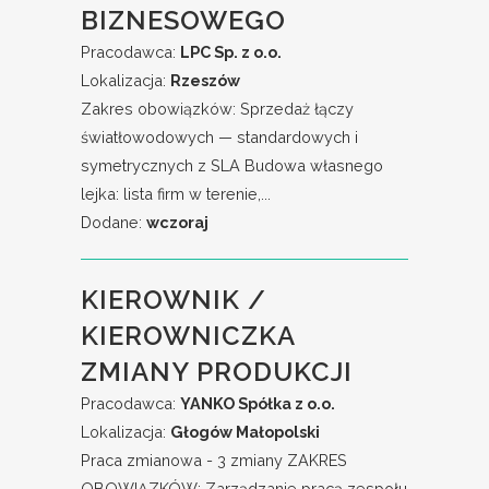
BIZNESOWEGO
Pracodawca:
LPC Sp. z o.o.
Lokalizacja:
Rzeszów
Zakres obowiązków: Sprzedaż łączy
światłowodowych — standardowych i
symetrycznych z SLA Budowa własnego
lejka: lista firm w terenie,...
Dodane:
wczoraj
KIEROWNIK /
KIEROWNICZKA
ZMIANY PRODUKCJI
Pracodawca:
YANKO Spółka z o.o.
Lokalizacja:
Głogów Małopolski
Praca zmianowa - 3 zmiany ZAKRES
OBOWIĄZKÓW: Zarządzanie pracą zespołu