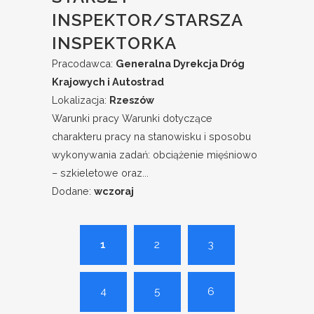
INSPEKTOR/STARSZA
INSPEKTORKA
Pracodawca:
Generalna Dyrekcja Dróg
Krajowych i Autostrad
Lokalizacja:
Rzeszów
Warunki pracy Warunki dotyczące
charakteru pracy na stanowisku i sposobu
wykonywania zadań: obciążenie mięśniowo
– szkieletowe oraz...
Dodane:
wczoraj
1
2
3
4
5
6