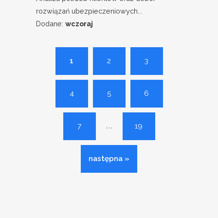
rozwiązań ubezpieczeniowych...
Dodane:
wczoraj
1
2
3
4
5
6
...
7
19
następna »