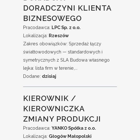
DORADCZYNI KLIENTA
BIZNESOWEGO
Pracodawca:
LPC Sp. z o.o.
Lokalizacja:
Rzeszów
Zakres obowiązków: Sprzedaż łączy
światłowodowych — standardowych i
symetrycznych z SLA Budowa własnego
lejka: lista firm w terenie,...
Dodane:
dzisiaj
KIEROWNIK /
KIEROWNICZKA
ZMIANY PRODUKCJI
Pracodawca:
YANKO Spółka z o.o.
Lokalizacja:
Głogów Małopolski