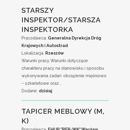
STARSZY
INSPEKTOR/STARSZA
INSPEKTORKA
Pracodawca:
Generalna Dyrekcja Dróg
Krajowych i Autostrad
Lokalizacja:
Rzeszów
Warunki pracy Warunki dotyczące
charakteru pracy na stanowisku i sposobu
wykonywania zadań: obciążenie mięśniowo
– szkieletowe oraz...
Dodane:
dzisiaj
TAPICER MEBLOWY (M,
K)
Pracodawca:
FHUP "BER-WA" Wacław