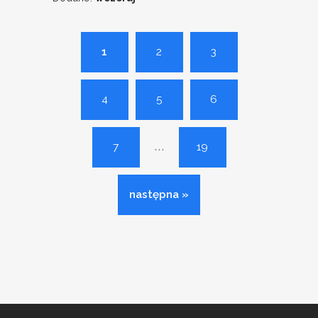
1
2
3
4
5
6
...
7
19
następna »