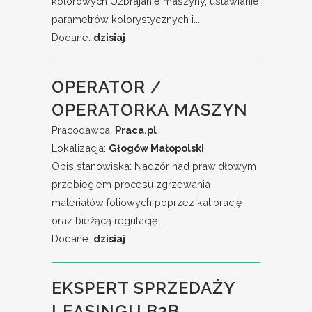
kolorowych Uzbrajanie maszyny, ustawianie
parametrów kolorystycznych i...
Dodane:
dzisiaj
OPERATOR /
OPERATORKA MASZYN
Pracodawca:
Praca.pl
Lokalizacja:
Głogów Małopolski
Opis stanowiska: Nadzór nad prawidłowym
przebiegiem procesu zgrzewania
materiałów foliowych poprzez kalibrację
oraz bieżącą regulację...
Dodane:
dzisiaj
EKSPERT SPRZEDAŻY
LEASINGU B2B