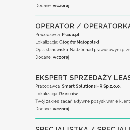
Dodane:
wczoraj
OPERATOR / OPERATORK
Pracodawca:
Praca.pl
Lokalizacja:
Głogów Małopolski
Opis stanowiska: Nadzór nad prawidłowym przeb
Dodane:
wczoraj
EKSPERT SPRZEDAŻY LEA
Pracodawca:
Smart Solutions HR Sp.z.o.o.
Lokalizacja:
Rzeszów
Twój zakres zadań aktywne pozyskiwanie klient
Dodane:
wczoraj
SPECJALISTKA / SPECJAL