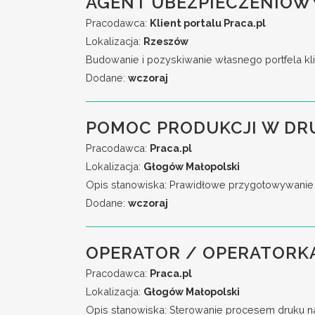
AGENT UBEZPIECZENIOW
Pracodawca:
Klient portalu Praca.pl
Lokalizacja:
Rzeszów
Budowanie i pozyskiwanie własnego portfela kli
Dodane:
wczoraj
POMOC PRODUKCJI W DR
Pracodawca:
Praca.pl
Lokalizacja:
Głogów Małopolski
Opis stanowiska: Prawidłowe przygotowywanie 
Dodane:
wczoraj
OPERATOR / OPERATORKA
Pracodawca:
Praca.pl
Lokalizacja:
Głogów Małopolski
Opis stanowiska: Sterowanie procesem druku n