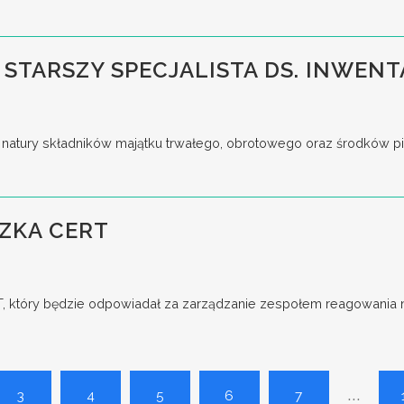
 STARSZY SPECJALISTA DS. INWENT
tury składników majątku trwałego, obrotowego oraz środków pieni
ZKA CERT
który będzie odpowiadał za zarządzanie zespołem reagowania na
...
3
4
5
6
7