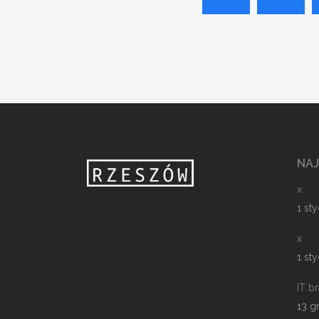
NA
x
1 st
x
1 st
IT b
13 g