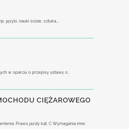
ęzyki, nauki ścisłe, sztuka,...
ch w oparciu o przepisy ustawy o...
AMOCHODU CIĘŻAROWEGO
enia: Prawo jazdy kat. C Wymagania inne: