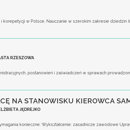
korepetycji w Polsce. Nauczanie w szerokim zakresie dziedzin (np. j
IASTA RZESZOWA
nistracyjnych, postanowień i zaświadczeń w sprawach prowadzony
CĘ NA STANOWISKU KIEROWCA S
LŻBIETA JĘDREJKO
gania konieczne: Wykształcenie: zasadnicze zawodowe Uprawni