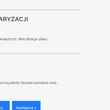
ARYZACJI
ężnych. Weryfikacja stanu,...
 incydenty bezpieczeństwa oraz...
19
następna »