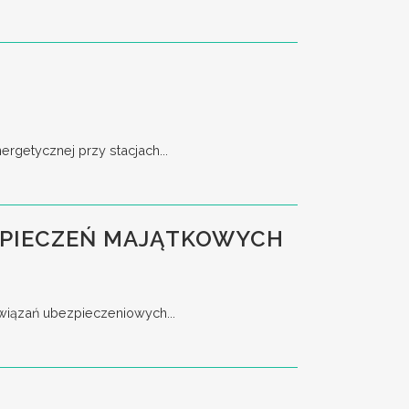
rgetycznej przy stacjach...
EZPIECZEŃ MAJĄTKOWYCH
związań ubezpieczeniowych...