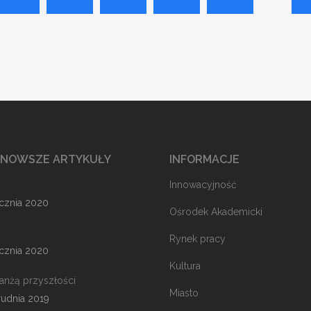
JNOWSZE ARTYKUŁY
INFORMACJE
Innowacyjność
ycznia 2020
Ośrodek Akademicki
Rynek pracy
ycznia 2020
Kultura
ranżą przyszłości
Miasto
rudnia 2019