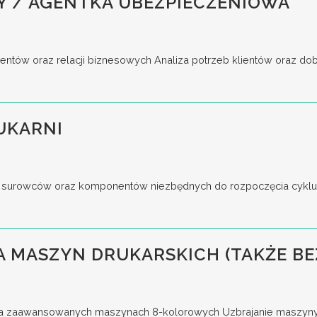
Y / AGENTKA UBEZPIECZENIOWA
entów oraz relacji biznesowych Analiza potrzeb klientów oraz do
UKARNI
surowców oraz komponentów niezbędnych do rozpoczęcia cyklu p
 MASZYN DRUKARSKICH (TAKŻE BE
a zaawansowanych maszynach 8-kolorowych Uzbrajanie maszyny, u