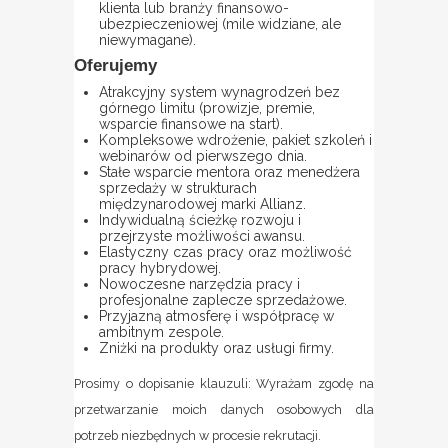
klienta lub branży finansowo-
ubezpieczeniowej (mile widziane, ale
niewymagane).
Oferujemy
Atrakcyjny system wynagrodzeń bez
górnego limitu (prowizje, premie,
wsparcie finansowe na start).
Kompleksowe wdrożenie, pakiet szkoleń i
webinarów od pierwszego dnia.
Stałe wsparcie mentora oraz menedżera
sprzedaży w strukturach
międzynarodowej marki Allianz.
Indywidualną ścieżkę rozwoju i
przejrzyste możliwości awansu.
Elastyczny czas pracy oraz możliwość
pracy hybrydowej.
Nowoczesne narzędzia pracy i
profesjonalne zaplecze sprzedażowe.
Przyjazną atmosferę i współpracę w
ambitnym zespole.
Zniżki na produkty oraz usługi firmy.
Prosimy o dopisanie klauzuli: Wyrażam zgodę na
przetwarzanie moich danych osobowych dla
potrzeb niezbędnych w procesie rekrutacji.