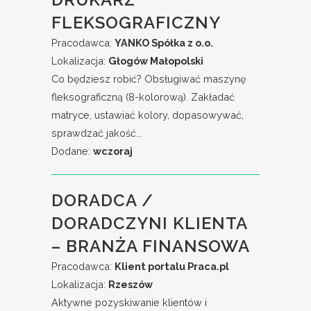
FLEKSOGRAFICZNY
Pracodawca:
YANKO Spółka z o.o.
Lokalizacja:
Głogów Małopolski
Co będziesz robić? Obsługiwać maszynę
fleksograficzną (8-kolorową). Zakładać
matryce, ustawiać kolory, dopasowywać,
sprawdzać jakość...
Dodane:
wczoraj
DORADCA /
DORADCZYNI KLIENTA
– BRANŻA FINANSOWA
Pracodawca:
Klient portalu Praca.pl
Lokalizacja:
Rzeszów
Aktywne pozyskiwanie klientów i