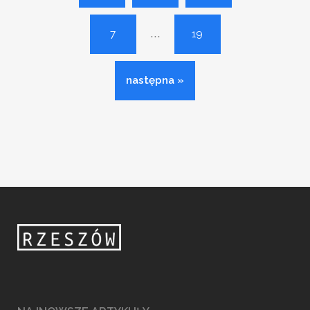
...
7
19
następna »