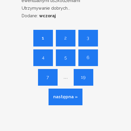
ewentualnymi uszkodzeniami
Utrzymywanie dobrych...
Dodane:
wczoraj
1
2
3
4
5
6
...
7
19
następna »