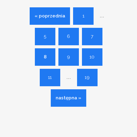
...
« poprzednia
1
5
6
7
8
9
10
...
11
19
następna »