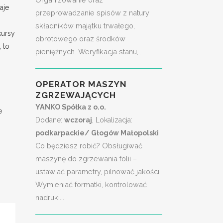
aje
przeprowadzanie spisów z natury
składników majątku trwałego,
kursy
obrotowego oraz środków
 to
pieniężnych. Weryfikacja stanu,...
OPERATOR MASZYN
ZGRZEWAJĄCYCH
YANKO Spółka z o.o.
e
Dodane:
wczoraj
, Lokalizacja:
podkarpackie/ Głogów Małopolski
Co będziesz robić? Obsługiwać
maszynę do zgrzewania folii –
ustawiać parametry, pilnować jakości.
Wymieniać formatki, kontrolować
nadruki...