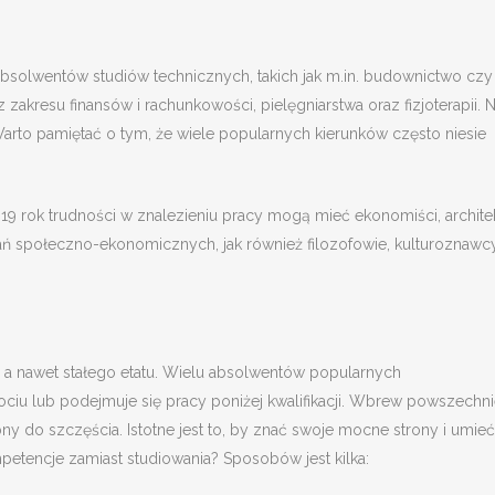
bsolwentów studiów technicznych, takich jak m.in. budownictwo czy
zakresu finansów i rachunkowości, pielęgniarstwa oraz fizjoterapii. N
arto pamiętać o tym, że wiele popularnych kierunków często niesie
rok trudności w znalezieniu pracy mogą mieć ekonomiści, archite
dań społeczno-ekonomicznych, jak również filozofowie, kulturoznawcy
, a nawet stałego etatu. Wielu absolwentów popularnych
iu lub podejmuje się pracy poniżej kwalifikacji. Wbrew powszechn
y do szczęścia. Istotne jest to, by znać swoje mocne strony i umieć
etencje zamiast studiowania? Sposobów jest kilka: