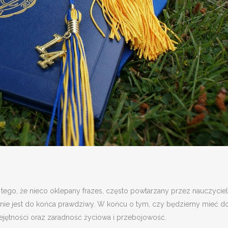
tego, że nieco oklepany frazes, często powtarzany przez nauczyciel
, nie jest do końca prawdziwy. W końcu o tym, czy będziemy mieć d
ejętności oraz zaradność życiowa i przebojowość.