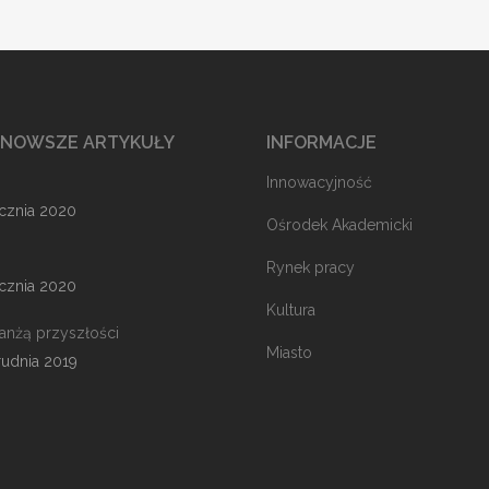
JNOWSZE ARTYKUŁY
INFORMACJE
Innowacyjność
ycznia 2020
Ośrodek Akademicki
Rynek pracy
ycznia 2020
Kultura
ranżą przyszłości
Miasto
rudnia 2019