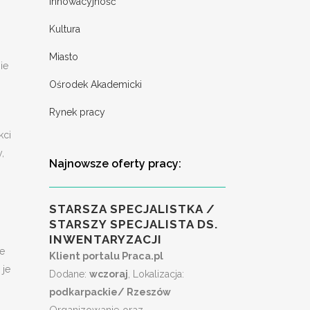
Innowacyjność
Kultura
Miasto
ie
Ośrodek Akademicki
Rynek pracy
kci
,
Najnowsze oferty pracy:
STARSZA SPECJALISTKA /
STARSZY SPECJALISTA DS.
INWENTARYZACJI
ie
Klient portalu Praca.pl
 je
Dodane:
wczoraj
, Lokalizacja:
podkarpackie/ Rzeszów
Organizowanie oraz