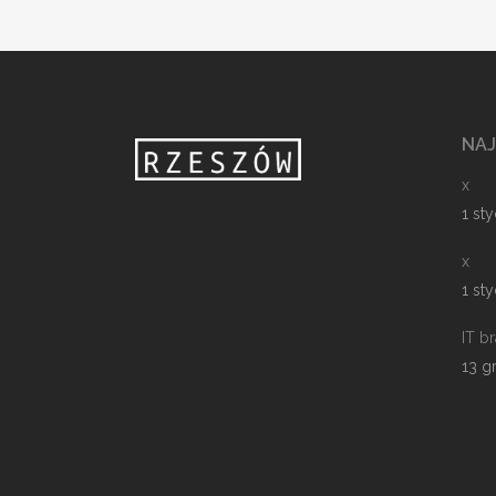
NA
x
1 st
x
1 st
IT b
13 g