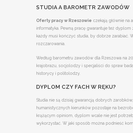
STUDIA A BAROMETR ZAWODÓW
Oferty pracy w Rzeszowie
czekają głównie na a
informatyka. Pewną pracę gwarantuje też dyplom z 
każdy musi kończyć studia, by dobrze zarabiać. W
rozczarowania.
Według barometru zawodów dla Rzeszowa na 2019 
krajobrazu, socjolodzy i specjaliści do spraw ba
historycy i politolodzy.
DYPLOM CZY FACH W RĘKU?
Studia nie są dzisiaj gwarancją dobrych zarobków
humanistycznych kierunków pozostaje na bezroboc
krążącym opiniom, dyplom wcale nie jest potrzebn
wykorzystać. W jaki sposób można podnieść komp