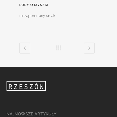
LODY U MYSZKI
niezapomniany smak
NAJNOWSZE ARTYKUŁY