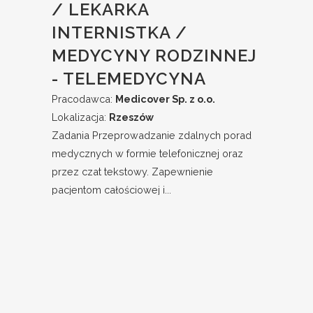
/ LEKARKA
INTERNISTKA /
MEDYCYNY RODZINNEJ
- TELEMEDYCYNA
Pracodawca:
Medicover Sp. z o.o.
Lokalizacja:
Rzeszów
Zadania Przeprowadzanie zdalnych porad
medycznych w formie telefonicznej oraz
przez czat tekstowy. Zapewnienie
pacjentom całościowej i...
Dodane:
2026-07-16
POPULARNE WYSZUKIWANIA
Lekarz Rzeszów
Przemyśl
Stalowa Wola