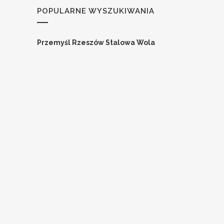
POPULARNE WYSZUKIWANIA
Przemyśl
Rzeszów
Stalowa Wola
Medicover Sp. z o.o.
Lekarz Ginekolog /
Lekarka Ginekolożka do Telemedycyny
podkarpackie
Lekarz Ginekolog Rzeszów
Pracodawca ma prawo zakończyć rekrutację we
wcześniejszym terminie.