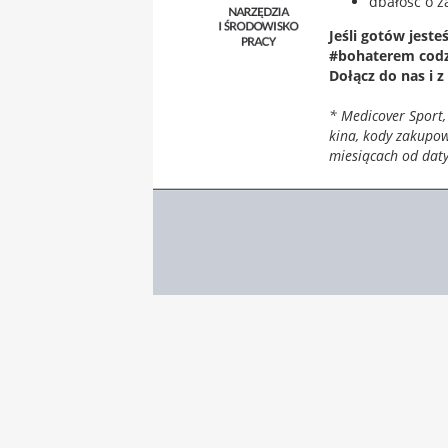
dbałość o 
Jeśli gotów jeste
#bohaterem codzi
Dołącz do nas i 
* Medicover Sport,
kina, kody zakupow
miesiącach od daty