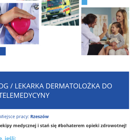
OG / LEKARKA DERMATOLOŻKA DO
TELEMEDYCYNY
Miejsce pracy:
Rzeszów
 ekipy medycznej i stań się #bohaterem​
opieki zdrowotnej!
 jeśli: