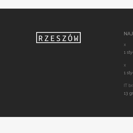
NA
x
1 st
x
1 st
IT b
13 g