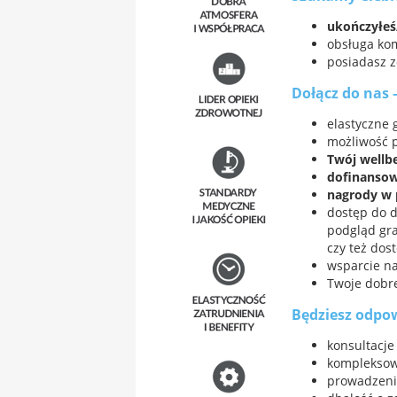
ukończyłeś/
obsługa kom
posiadasz z
Dołącz do nas 
elastyczne 
możliwość p
Twój wellb
dofinansow
nagrody w 
dostęp do d
podgląd gra
czy też dos
wsparcie n
Twoje dobr
Będziesz odpow
konsultacje 
kompleksow
prowadzeni