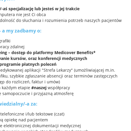
-aś specjalizację lub jesteś w jej trakcie
putera nie jest Ci obca
dolność do słuchania i rozumienia potrzeb naszych pacjentów
– a my zadbamy o:
grafiki
racy zdalnej
eing – dostęp do platformy Medicover Benefits*
anie kursów, oraz konferencji medycznych
programie płatnych poleceń
edykowanej aplikacji "Strefa Lekarzy" (umożliwiającej m.in.
fiku, szybkie zgłaszanie absencji oraz terminów zastępczych
tęp do rozliczeń, faktur i umów)
a każdym etapie
#naszej
współpracy
e samopoczucie i przyjazną atmosferę
iedzialny/-a za:
telefoniczne i/lub tekstowe (czat)
ą opiekę nad pacjentem
e elektronicznej dokumentacji medycznej