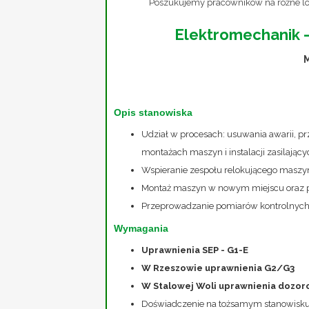
Poszukujemy pracowników na różne loka
Elektromechanik -
M
Opis stanowiska
Udział w procesach: usuwania awarii, 
montażach maszyn i instalacji zasilający
Wspieranie zespołu relokującego masz
Montaż maszyn w nowym miejscu oraz podł
Przeprowadzanie pomiarów kontrolnych
Wymagania
Uprawnienia SEP - G1-E
W Rzeszowie uprawnienia G2/G3
W Stalowej Woli uprawnienia dozo
Doświadczenie na tożsamym stanowisk