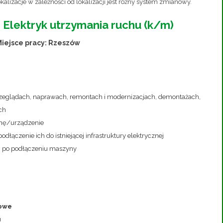
lizacje w zależności od lokalizacji jest różny system zmianowy.
 Elektryk utrzymania ruchu (k/m)
iejsce pracy: Rzeszów
przeglądach, naprawach, remontach i modernizacjach, demontażach,
ch
ynę/urządzenie
ączenie ich do istniejącej infrastruktury elektrycznej
 po podłączeniu maszyny
rowe
u