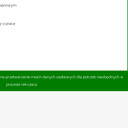
zmianowym
ę o pracę
ę na przetwarzanie moich danych osobowych dla potrzeb niezbędnych w
procesie rekrutacji.