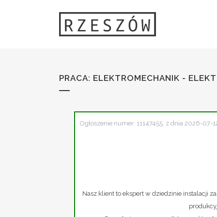
PRACA: ELEKTROMECHANIK - ELEK
Ogłoszenie numer: 11147455, z dnia 2026-07-1
Nasz klient to ekspert w dziedzinie instalacji za
produkcyj