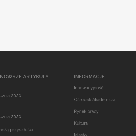
JNOWSZE ARTYKUŁY
INFORMACJE
Innowacyjność
ycznia 2020
Ośrodek Akademicki
Rynek pracy
ycznia 2020
Kultura
ranżą przyszłości
Miasto