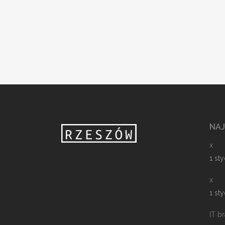
NA
x
1 st
x
1 st
IT b