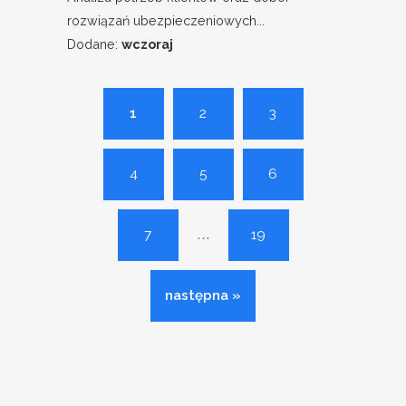
rozwiązań ubezpieczeniowych...
Dodane:
wczoraj
1
2
3
4
5
6
...
7
19
następna »