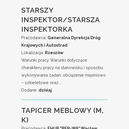
STARSZY
INSPEKTOR/STARSZA
INSPEKTORKA
Pracodawca:
Generalna Dyrekcja Dróg
Krajowych i Autostrad
Lokalizacja:
Rzeszów
Warunki pracy Warunki dotyczące
charakteru pracy na stanowisku i sposobu
wykonywania zadań: obciążenie mięśniowo
– szkieletowe oraz...
Dodane:
dzisiaj
TAPICER MEBLOWY (M,
K)
Pracodawca:
FHUP "BER-WA" Wacław