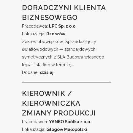
DORADCZYNI KLIENTA
BIZNESOWEGO
Pracodawca:
LPC Sp. z o.o.
Lokalizacja:
Rzeszów
Zakres obowiązków: Sprzedaż łączy
światłowodowych — standardowych i
symetrycznych z SLA Budowa własnego
lejka: lista firm w terenie,...
Dodane:
dzisiaj
KIEROWNIK /
KIEROWNICZKA
ZMIANY PRODUKCJI
Pracodawca:
YANKO Spółka z o.o.
Lokalizacja:
Głogów Małopolski