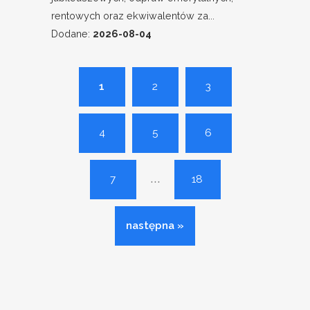
rentowych oraz ekwiwalentów za...
Dodane:
2026-08-04
1
2
3
4
5
6
...
7
18
następna »