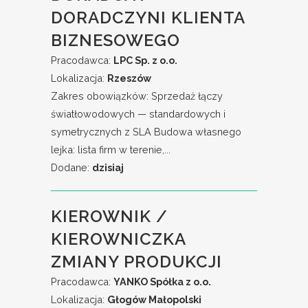
DORADCZYNI KLIENTA
BIZNESOWEGO
Pracodawca:
LPC Sp. z o.o.
Lokalizacja:
Rzeszów
Zakres obowiązków: Sprzedaż łączy
światłowodowych — standardowych i
symetrycznych z SLA Budowa własnego
lejka: lista firm w terenie,...
Dodane:
dzisiaj
KIEROWNIK /
KIEROWNICZKA
ZMIANY PRODUKCJI
Pracodawca:
YANKO Spółka z o.o.
Lokalizacja:
Głogów Małopolski