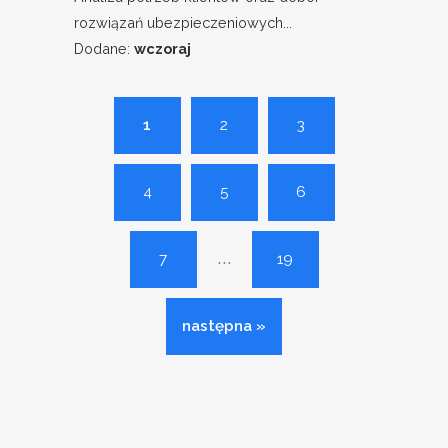
rozwiązań ubezpieczeniowych...
Dodane:
wczoraj
1
2
3
4
5
6
...
7
19
następna »