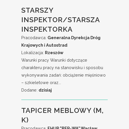
STARSZY
INSPEKTOR/STARSZA
INSPEKTORKA
Pracodawca:
Generalna Dyrekcja Dróg
Krajowych i Autostrad
Lokalizacja:
Rzeszów
Warunki pracy Warunki dotyczące
charakteru pracy na stanowisku i sposobu
wykonywania zadań: obciążenie mięśniowo
– szkieletowe oraz...
Dodane:
dzisiaj
TAPICER MEBLOWY (M,
K)
Pracodawca:
FHUP "BER-WA" Wacław